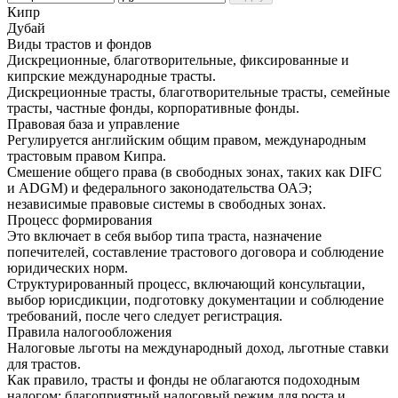
Кипр
Дубай
Виды трастов и фондов
Дискреционные, благотворительные, фиксированные и
кипрские международные трасты.
Дискреционные трасты, благотворительные трасты, семейные
трасты, частные фонды, корпоративные фонды.
Правовая база и управление
Регулируется английским общим правом, международным
трастовым правом Кипра.
Смешение общего права (в свободных зонах, таких как DIFC
и ADGM) и федерального законодательства ОАЭ;
независимые правовые системы в свободных зонах.
Процесс формирования
Это включает в себя выбор типа траста, назначение
попечителей, составление трастового договора и соблюдение
юридических норм.
Структурированный процесс, включающий консультации,
выбор юрисдикции, подготовку документации и соблюдение
требований, после чего следует регистрация.
Правила налогообложения
Налоговые льготы на международный доход, льготные ставки
для трастов.
Как правило, трасты и фонды не облагаются подоходным
налогом; благоприятный налоговый режим для роста и