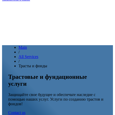
Main
/
All Services
/
Трасты и фонды
Трастовые и фундационные
услуги
Защищайте свое будущее и обеспечьте наследие с
помощью наших услуг. Услуги по созданию трастов и
фондов!
Contact us