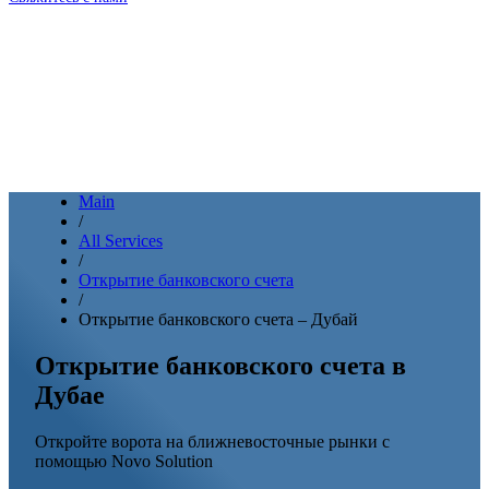
Main
/
All Services
/
Открытие банковского счета
/
Открытие банковского счета – Дубай
Открытие банковского счета в
Дубае
Откройте ворота на ближневосточные рынки с
помощью Novo Solution